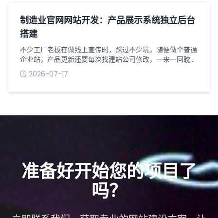
队的最简标准化内容清单，无需额外补充冗余素材。一、网
站基础必备资料（上线硬性要求，缺一不可...
制造业官网网站开发：产品展示系统独立后台
搭建
不少工厂老板在做线上宣传时，踩过不少坑，随便做个普通
企业站，产品更新还要每次找建站公司修改，一来一回耽误
好几天，客户想看新款设备根本看不到。做制造业官网网站
2026-07-17
开发，产品展示系统一定要搭配独立后台，自己就能随时操
作，不用事事依赖技术人员，对生产型企业来说实用性很
高。普通展示网站的产品板块大多是固定页面，后台权限有
限，增删设备、更换参数、上传实拍图都操作不了。而专门
为工厂定制的独立产品后台，权限完全掌握...
准备好开始您的项目了
吗？