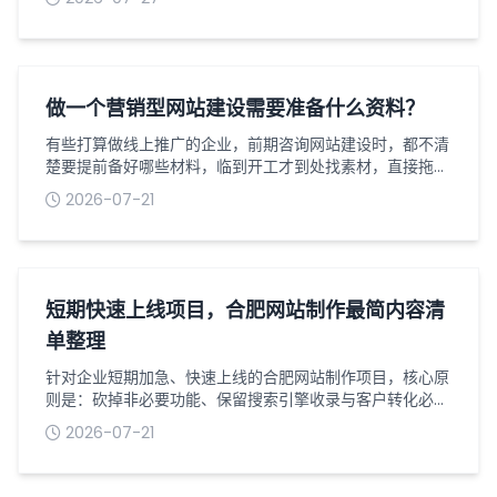
示、产品宣传、基础获客类网站，根本不用搞复杂的定制开
发，掌握一套低成本落地流程，备好全套资料，一周内就能
完成从筹备到正式上线的全过程。我深耕合肥网站建设行业
多年，专门整理了一套适配本地小微企业的轻量化落地方
案，全程无冗余步骤、无隐形消费，新手也能直...
做一个营销型网站建设需要准备什么资料？
有些打算做线上推广的企业，前期咨询网站建设时，都不清
楚要提前备好哪些材料，临到开工才到处找素材，直接拖慢
整个网站制作周期，还容易反复修改耽误上线进度。营销型
2026-07-21
网站和普通展示站不一样，核心目的是引流获客，前期资料
准备得越齐全，网站开发出来的转化效果也会更好，今天就
梳理下搭建这类站点要提前整理好的全部内容。首先是企业
基础资质类材料，这是网站上线备案必不可少的。营业执照
清晰照片、法人身份证正反面，要是公司...
短期快速上线项目，合肥网站制作最简内容清
单整理
针对企业短期加急、快速上线的合肥网站制作项目，核心原
则是：砍掉非必要功能、保留搜索引擎收录与客户转化必备
内容、页面结构极简、资料零冗余。避免因内容繁杂、资料
2026-07-21
迟迟不齐导致工期延期，同时保证网站合规可上线、可收
录、可转化，适配初创企业、项目加急、临时品牌展示、业
务引流等快速建站场景。以下为可直接对接梦扬科技建站团