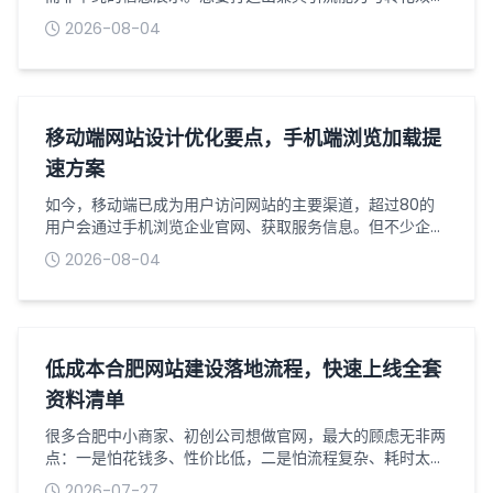
的营销型网站，离不开一套标准化、精细化的定制流程。从
2026-08-04
前期需求梳理到最终上线交付，每个环节都环环相扣，直接
影响网站的最终效果与营销价值。以下是营销型网站定制的
完整流程，助力企业清晰把控每一个关键节点。一、需求沟
通与定位梳理：明确核心目标需求沟通是网站定制的第一
步，也是最关键的一步，核心是摸清企业的...
移动端网站设计优化要点，手机端浏览加载提
速方案
如今，移动端已成为用户访问网站的主要渠道，超过80的
用户会通过手机浏览企业官网、获取服务信息。但不少企业
的移动端网站存在排版混乱、加载缓慢、交互不畅等问题，
2026-08-04
导致访客流失率居高不下。做好移动端网站设计优化，同时
落实加载提速方案，既能提升用户浏览体验，也能有效留住
潜在客户，为线上转化奠定基础。一、移动端网站设计核心
优化要点1适配移动端布局，拒绝简单缩放移动端网站设计
最忌讳直接照搬端页面进行缩放，需采用...
低成本合肥网站建设落地流程，快速上线全套
资料清单
很多合肥中小商家、初创公司想做官网，最大的顾虑无非两
点：一是怕花钱多、性价比低，二是怕流程复杂、耗时太
久，折腾一两个月还没法正常上线。其实对于普通企业展
2026-07-27