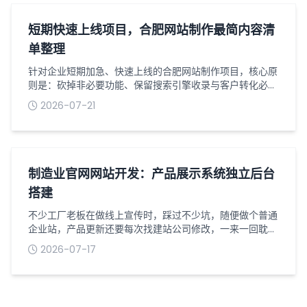
基础资质类材料，这是网站上线备案必不可少的。营业执照
清晰照片、法人身份证正反面，要是公司...
短期快速上线项目，合肥网站制作最简内容清
单整理
针对企业短期加急、快速上线的合肥网站制作项目，核心原
则是：砍掉非必要功能、保留搜索引擎收录与客户转化必备
内容、页面结构极简、资料零冗余。避免因内容繁杂、资料
2026-07-21
迟迟不齐导致工期延期，同时保证网站合规可上线、可收
录、可转化，适配初创企业、项目加急、临时品牌展示、业
务引流等快速建站场景。以下为可直接对接梦扬科技建站团
队的最简标准化内容清单，无需额外补充冗余素材。一、网
站基础必备资料（上线硬性要求，缺一不可...
制造业官网网站开发：产品展示系统独立后台
搭建
不少工厂老板在做线上宣传时，踩过不少坑，随便做个普通
企业站，产品更新还要每次找建站公司修改，一来一回耽误
好几天，客户想看新款设备根本看不到。做制造业官网网站
2026-07-17
开发，产品展示系统一定要搭配独立后台，自己就能随时操
作，不用事事依赖技术人员，对生产型企业来说实用性很
高。普通展示网站的产品板块大多是固定页面，后台权限有
限，增删设备、更换参数、上传实拍图都操作不了。而专门