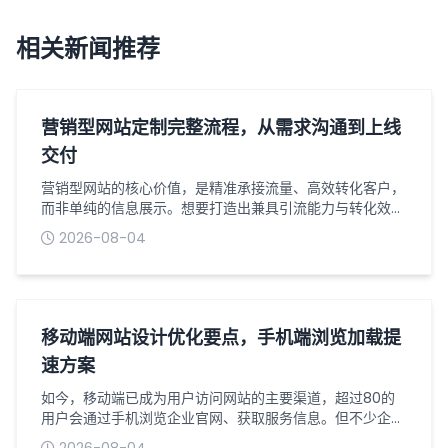
相关新闻推荐
营销型网站定制完整流程，从需求沟通到上线
交付
营销型网站的核心价值，是精准承接流量、高效转化客户，
而非单纯的信息展示。想要打造出兼具引流能力与转化效果
的营销型网站，离不开一套标准化、精细化的定制流程。从
2026-08-04
前期需求梳理到最终上线交付，每个环节都环环相扣，直接
影响网站的最终效果与营销价值。以下是营销型网站定制的
完整流程，助力企业清晰把控每一个关键节点。一、需求沟
通与定位梳理：明确核心目标需求沟通是网站定制的第一
步，也是最关键的一步，核心是摸清企业的...
移动端网站设计优化要点，手机端浏览加载提
速方案
如今，移动端已成为用户访问网站的主要渠道，超过80的
用户会通过手机浏览企业官网、获取服务信息。但不少企业
的移动端网站存在排版混乱、加载缓慢、交互不畅等问题，