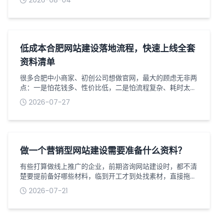
2026-08-04
导致访客流失率居高不下。做好移动端网站设计优化，同时
落实加载提速方案，既能提升用户浏览体验，也能有效留住
潜在客户，为线上转化奠定基础。一、移动端网站设计核心
优化要点1适配移动端布局，拒绝简单缩放移动端网站设计
最忌讳直接照搬端页面进行缩放，需采用...
低成本合肥网站建设落地流程，快速上线全套
资料清单
很多合肥中小商家、初创公司想做官网，最大的顾虑无非两
点：一是怕花钱多、性价比低，二是怕流程复杂、耗时太
久，折腾一两个月还没法正常上线。其实对于普通企业展
2026-07-27
示、产品宣传、基础获客类网站，根本不用搞复杂的定制开
发，掌握一套低成本落地流程，备好全套资料，一周内就能
完成从筹备到正式上线的全过程。我深耕合肥网站建设行业
多年，专门整理了一套适配本地小微企业的轻量化落地方
案，全程无冗余步骤、无隐形消费，新手也能直...
做一个营销型网站建设需要准备什么资料？
有些打算做线上推广的企业，前期咨询网站建设时，都不清
楚要提前备好哪些材料，临到开工才到处找素材，直接拖慢
整个网站制作周期，还容易反复修改耽误上线进度。营销型
2026-07-21
网站和普通展示站不一样，核心目的是引流获客，前期资料
准备得越齐全，网站开发出来的转化效果也会更好，今天就
梳理下搭建这类站点要提前整理好的全部内容。首先是企业