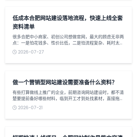
潜在客户，为线上转化奠定基础。一、移动端网站设计核心
优化要点1适配移动端布局，拒绝简单缩放移动端网站设计
最忌讳直接照搬端页面进行缩放，需采用...
低成本合肥网站建设落地流程，快速上线全套
资料清单
很多合肥中小商家、初创公司想做官网，最大的顾虑无非两
点：一是怕花钱多、性价比低，二是怕流程复杂、耗时太
久，折腾一两个月还没法正常上线。其实对于普通企业展
2026-07-27
示、产品宣传、基础获客类网站，根本不用搞复杂的定制开
发，掌握一套低成本落地流程，备好全套资料，一周内就能
完成从筹备到正式上线的全过程。我深耕合肥网站建设行业
多年，专门整理了一套适配本地小微企业的轻量化落地方
案，全程无冗余步骤、无隐形消费，新手也能直...
做一个营销型网站建设需要准备什么资料？
有些打算做线上推广的企业，前期咨询网站建设时，都不清
楚要提前备好哪些材料，临到开工才到处找素材，直接拖慢
整个网站制作周期，还容易反复修改耽误上线进度。营销型
2026-07-21
网站和普通展示站不一样，核心目的是引流获客，前期资料
准备得越齐全，网站开发出来的转化效果也会更好，今天就
梳理下搭建这类站点要提前整理好的全部内容。首先是企业
基础资质类材料，这是网站上线备案必不可少的。营业执照
清晰照片、法人身份证正反面，要是公司...