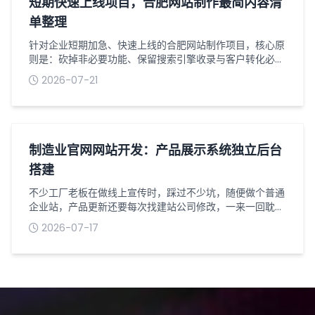
短期快速上线项目，合肥网站制作最简内容清
单整理
针对企业短期加急、快速上线的合肥网站制作项目，核心原
则是：砍掉非必要功能、保留搜索引擎收录与客户转化必备
内容、页面结构极简、资料零冗余。避免因内容繁杂、资料
2026-07-21
迟迟不齐导致工期延期，同时保证网站合规可上线、可收
录、可转化，适配初创企业、项目加急、临时品牌展示、业
务引流等快速建站场景。以下为可直接对接梦扬科技建站团
队的最简标准化内容清单，无需额外补充冗余素材。一、网
站基础必备资料（上线硬性要求，缺一不可...
制造业官网网站开发：产品展示系统独立后台
搭建
不少工厂老板在做线上宣传时，踩过不少坑，随便做个普通
企业站，产品更新还要每次找建站公司修改，一来一回耽误
好几天，客户想看新款设备根本看不到。做制造业官网网站
2026-07-17
开发，产品展示系统一定要搭配独立后台，自己就能随时操
作，不用事事依赖技术人员，对生产型企业来说实用性很
高。普通展示网站的产品板块大多是固定页面，后台权限有
限，增删设备、更换参数、上传实拍图都操作不了。而专门
为工厂定制的独立产品后台，权限完全掌握...