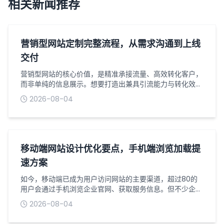
相关新闻推荐
营销型网站定制完整流程，从需求沟通到上线
交付
营销型网站的核心价值，是精准承接流量、高效转化客户，
而非单纯的信息展示。想要打造出兼具引流能力与转化效果
的营销型网站，离不开一套标准化、精细化的定制流程。从
2026-08-04
前期需求梳理到最终上线交付，每个环节都环环相扣，直接
影响网站的最终效果与营销价值。以下是营销型网站定制的
完整流程，助力企业清晰把控每一个关键节点。一、需求沟
通与定位梳理：明确核心目标需求沟通是网站定制的第一
步，也是最关键的一步，核心是摸清企业的...
移动端网站设计优化要点，手机端浏览加载提
速方案
如今，移动端已成为用户访问网站的主要渠道，超过80的
用户会通过手机浏览企业官网、获取服务信息。但不少企业
的移动端网站存在排版混乱、加载缓慢、交互不畅等问题，
2026-08-04
导致访客流失率居高不下。做好移动端网站设计优化，同时
落实加载提速方案，既能提升用户浏览体验，也能有效留住