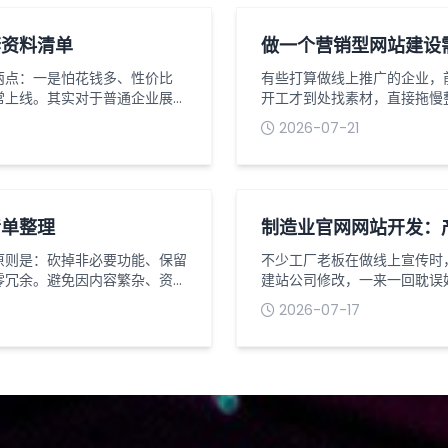
套资料清单
做一个营销型网站建设
两点：一是怕花钱多、性价比
有些打算做线上推广的企业，
常上线。其实对于普通企业展
开工才到处找素材，直接拖慢
开发，掌握一套低成本落地流
网站和普通展示站不一样，核
2026-07-21
全过程。我深耕合肥网站建设行
的转化效果也会更好，今天就
方案，全程无冗余步骤、无隐形
基础资质类材料，这是网站上
面，要是公司...
清单整理
制造业官网网站开发：
原则是：砍掉非必要功能、保留
不少工厂老板在做线上宣传时
零冗余。避免因内容繁杂、资料
建站公司修改，一来一回耽误
录、可转化，适配初创企业、项
开发，产品展示系统一定要搭
2026-07-17
为可直接对接梦扬科技建站团队
对生产型企业来说实用性很高
站基础必备资料（上线硬性要
限，增删设备、更换参数、上
权限完全掌握...