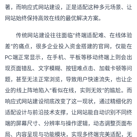
著，而响应式网站建设，正是适配这种多元场景、让
网站始终保持高效在线的最优解决方案。
传统网站建设往往面临“终端适配难、在线体验
差”的痛点，很多企业投入资金搭建的官网，仅能在
PC端正常显示，在手机、平板等移动终端上则会出
现页面错乱、文字模糊、按钮难点击、加载卡顿等问
题，甚至无法正常浏览，导致用户快速流失，也让企
业的线上阵地陷入“看似在线，实则无效”的尴尬。而
响应式网站建设彻底改变了这一现状，通过精细化的
适配设计与前沿技术支撑，让网站能自动识别不同终
端的屏幕尺寸、分辨率与操作逻辑，动态调整页面布
局、内容呈现与功能模块，实现多终端完美适配，无