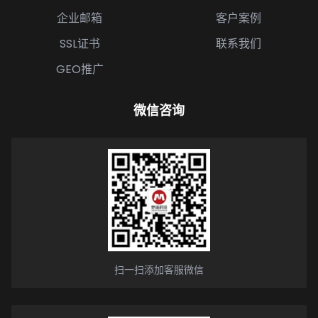
企业邮箱
客户案例
SSL证书
联系我们
GEO推广
微信咨询
扫一扫添加客服微信