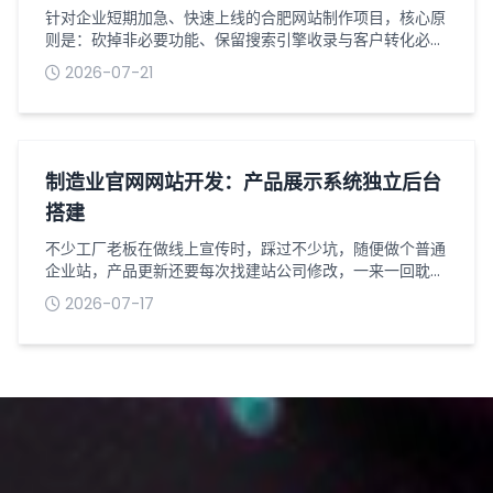
针对企业短期加急、快速上线的合肥网站制作项目，核心原
则是：砍掉非必要功能、保留搜索引擎收录与客户转化必备
内容、页面结构极简、资料零冗余。避免因内容繁杂、资料
2026-07-21
迟迟不齐导致工期延期，同时保证网站合规可上线、可收
录、可转化，适配初创企业、项目加急、临时品牌展示、业
务引流等快速建站场景。以下为可直接对接梦扬科技建站团
队的最简标准化内容清单，无需额外补充冗余素材。一、网
站基础必备资料（上线硬性要求，缺一不可...
制造业官网网站开发：产品展示系统独立后台
搭建
不少工厂老板在做线上宣传时，踩过不少坑，随便做个普通
企业站，产品更新还要每次找建站公司修改，一来一回耽误
好几天，客户想看新款设备根本看不到。做制造业官网网站
2026-07-17
开发，产品展示系统一定要搭配独立后台，自己就能随时操
作，不用事事依赖技术人员，对生产型企业来说实用性很
高。普通展示网站的产品板块大多是固定页面，后台权限有
限，增删设备、更换参数、上传实拍图都操作不了。而专门
为工厂定制的独立产品后台，权限完全掌握...