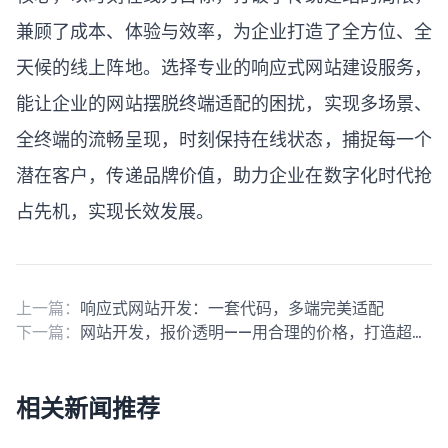
兼顾了成本、体验与效率，为企业打造了全方位、全
天候的线上阵地。选择专业的响应式网站建设服务，
能让企业的网站摆脱终端适配的困扰，实现多场景、
全终端的流畅呈现，时刻保持在线状态，捕捉每一个
潜在客户，传递品牌价值，助力企业在数字化时代抢
占先机，实现长效发展。
上一篇：
响应式网站开发：一套代码，多端完美适配
下一篇：
网站开发，报价透明——用合理的价格，打造超值的网站
相关新闻推荐