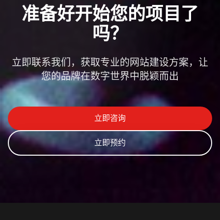
准备好开始您的项目了
吗？
立即联系我们，获取专业的网站建设方案，让
您的品牌在数字世界中脱颖而出
立即咨询
立即预约