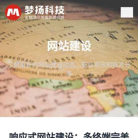
首页
网站建设
服务
了解最新的网站建设动态、行业资讯和技术分
享
案例
新闻
关于
联系
响应式网站建设：多终端完美