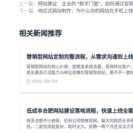
上一篇：
网站建设：企业的 “数字门面”，如何通过官
下一篇：
响应式网站制作：为什么你的网站在手机上排
相关新闻推荐
营销型网站定制完整流程，从需求沟通到上
营销型网站的核心价值，是精准承接流量、高效转化客户
造出兼具引流能力与转化效果的营销型网站，离不开一套
前期需求梳理到最终上线交付，每个环节都环环相扣，直
2026-08-04
值。以下是营销型网站定制的完整流程，助力企业清晰把
通与定位梳理：明确核心目标需求沟通是网站定制的第一
摸清企业的...
低成本合肥网站建设落地流程，快速上线全
很多合肥中小商家、初创公司想做官网，最大的顾虑无非
低，二是怕流程复杂、耗时太久，折腾一两个月还没法正
示、产品宣传、基础获客类网站，根本不用搞复杂的定制