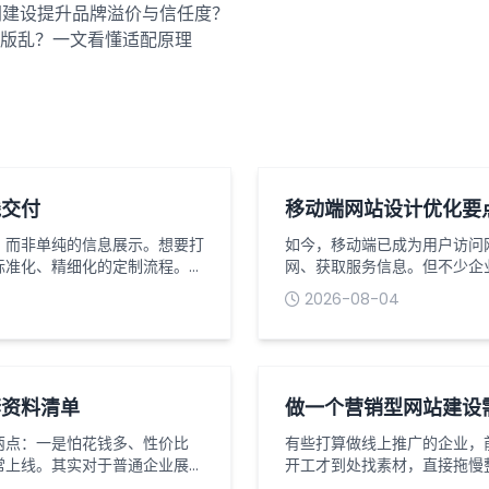
网建设提升品牌溢价与信任度？
版乱？一文看懂适配原理
线交付
移动端网站设计优化要
，而非单纯的信息展示。想要打
如今，移动端已成为用户访问
标准化、精细化的定制流程。从
网、获取服务信息。但不少企
接影响网站的最终效果与营销价
题，导致访客流失率居高不下
2026-08-04
控每一个关键节点。一、需求沟
提升用户浏览体验，也能有效
步，也是最关键的一步，核心是
核心优化要点1适配移动端布
行缩放，需采用...
套资料清单
做一个营销型网站建设
两点：一是怕花钱多、性价比
有些打算做线上推广的企业，
常上线。其实对于普通企业展
开工才到处找素材，直接拖慢
开发，掌握一套低成本落地流
网站和普通展示站不一样，核