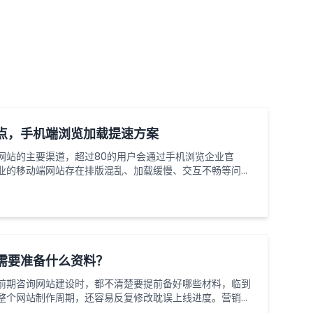
点，手机端浏览加载提速方案
网站的主要渠道，超过80的用户会通过手机浏览企业官
业的移动端网站存在排版混乱、加载缓慢、交互不畅等问
。做好移动端网站设计优化，同时落实加载提速方案，既能
留住潜在客户，为线上转化奠定基础。一、移动端网站设计
局，拒绝简单缩放移动端网站设计最忌讳直接照搬端页面进
需要准备什么资料？
前期咨询网站建设时，都不清楚要提前备好哪些材料，临到
整个网站制作周期，还容易反复修改耽误上线进度。营销型
心目的是引流获客，前期资料准备得越齐全，网站开发出来