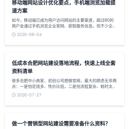
步，也是最关键的一步，核心是摸清企业的...
移动端网站设计优化要点，手机端浏览加载提
速方案
如今，移动端已成为用户访问网站的主要渠道，超过80的
用户会通过手机浏览企业官网、获取服务信息。但不少企业
的移动端网站存在排版混乱、加载缓慢、交互不畅等问题，
2026-08-04
导致访客流失率居高不下。做好移动端网站设计优化，同时
落实加载提速方案，既能提升用户浏览体验，也能有效留住
潜在客户，为线上转化奠定基础。一、移动端网站设计核心
优化要点1适配移动端布局，拒绝简单缩放移动端网站设计
最忌讳直接照搬端页面进行缩放，需采用...
低成本合肥网站建设落地流程，快速上线全套
资料清单
很多合肥中小商家、初创公司想做官网，最大的顾虑无非两
点：一是怕花钱多、性价比低，二是怕流程复杂、耗时太
久，折腾一两个月还没法正常上线。其实对于普通企业展
2026-07-27
示、产品宣传、基础获客类网站，根本不用搞复杂的定制开
发，掌握一套低成本落地流程，备好全套资料，一周内就能
完成从筹备到正式上线的全过程。我深耕合肥网站建设行业
多年，专门整理了一套适配本地小微企业的轻量化落地方
案，全程无冗余步骤、无隐形消费，新手也能直...
做一个营销型网站建设需要准备什么资料？