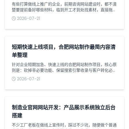
有些打算做线上推广的企业，前期咨询网站建设时，都不清
楚要提前备好哪些材料，临到开工才到处找素材，直接拖慢
整个网站制作周期，还容易反复修改耽误上线进度。营销型
2026-07-21
网站和普通展示站不一样，核心目的是引流获客，前期资料
准备得越齐全，网站开发出来的转化效果也会更好，今天就
梳理下搭建这类站点要提前整理好的全部内容。首先是企业
基础资质类材料，这是网站上线备案必不可少的。营业执照
清晰照片、法人身份证正反面，要是公司...
短期快速上线项目，合肥网站制作最简内容清
单整理
针对企业短期加急、快速上线的合肥网站制作项目，核心原
则是：砍掉非必要功能、保留搜索引擎收录与客户转化必备
内容、页面结构极简、资料零冗余。避免因内容繁杂、资料
2026-07-21
迟迟不齐导致工期延期，同时保证网站合规可上线、可收
录、可转化，适配初创企业、项目加急、临时品牌展示、业
务引流等快速建站场景。以下为可直接对接梦扬科技建站团
队的最简标准化内容清单，无需额外补充冗余素材。一、网
站基础必备资料（上线硬性要求，缺一不可...
制造业官网网站开发：产品展示系统独立后台
搭建
不少工厂老板在做线上宣传时，踩过不少坑，随便做个普通