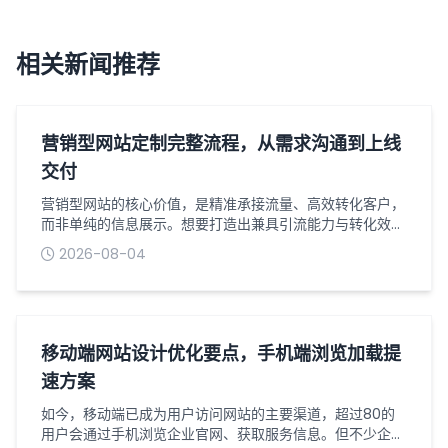
相关新闻推荐
营销型网站定制完整流程，从需求沟通到上线
交付
营销型网站的核心价值，是精准承接流量、高效转化客户，
而非单纯的信息展示。想要打造出兼具引流能力与转化效果
的营销型网站，离不开一套标准化、精细化的定制流程。从
2026-08-04
前期需求梳理到最终上线交付，每个环节都环环相扣，直接
影响网站的最终效果与营销价值。以下是营销型网站定制的
完整流程，助力企业清晰把控每一个关键节点。一、需求沟
通与定位梳理：明确核心目标需求沟通是网站定制的第一
步，也是最关键的一步，核心是摸清企业的...
移动端网站设计优化要点，手机端浏览加载提
速方案
如今，移动端已成为用户访问网站的主要渠道，超过80的
用户会通过手机浏览企业官网、获取服务信息。但不少企业