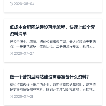
的移动端网站存在排版混乱、加载缓慢、交互不畅等问题，
2026-08-04
导致访客流失率居高不下。做好移动端网站设计优化，同时
落实加载提速方案，既能提升用户浏览体验，也能有效留住
潜在客户，为线上转化奠定基础。一、移动端网站设计核心
优化要点1适配移动端布局，拒绝简单缩放移动端网站设计
最忌讳直接照搬端页面进行缩放，需采用...
低成本合肥网站建设落地流程，快速上线全套
资料清单
很多合肥中小商家、初创公司想做官网，最大的顾虑无非两
点：一是怕花钱多、性价比低，二是怕流程复杂、耗时太
久，折腾一两个月还没法正常上线。其实对于普通企业展
2026-07-27
示、产品宣传、基础获客类网站，根本不用搞复杂的定制开
发，掌握一套低成本落地流程，备好全套资料，一周内就能
完成从筹备到正式上线的全过程。我深耕合肥网站建设行业
多年，专门整理了一套适配本地小微企业的轻量化落地方
案，全程无冗余步骤、无隐形消费，新手也能直...
做一个营销型网站建设需要准备什么资料？
有些打算做线上推广的企业，前期咨询网站建设时，都不清
楚要提前备好哪些材料，临到开工才到处找素材，直接拖慢
整个网站制作周期，还容易反复修改耽误上线进度。营销型
2026-07-21
网站和普通展示站不一样，核心目的是引流获客，前期资料
准备得越齐全，网站开发出来的转化效果也会更好，今天就