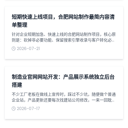
梳理下搭建这类站点要提前整理好的全部内容。首先是企业
基础资质类材料，这是网站上线备案必不可少的。营业执照
清晰照片、法人身份证正反面，要是公司...
短期快速上线项目，合肥网站制作最简内容清
单整理
针对企业短期加急、快速上线的合肥网站制作项目，核心原
则是：砍掉非必要功能、保留搜索引擎收录与客户转化必备
内容、页面结构极简、资料零冗余。避免因内容繁杂、资料
2026-07-21
迟迟不齐导致工期延期，同时保证网站合规可上线、可收
录、可转化，适配初创企业、项目加急、临时品牌展示、业
务引流等快速建站场景。以下为可直接对接梦扬科技建站团
队的最简标准化内容清单，无需额外补充冗余素材。一、网
站基础必备资料（上线硬性要求，缺一不可...
制造业官网网站开发：产品展示系统独立后台
搭建
不少工厂老板在做线上宣传时，踩过不少坑，随便做个普通
企业站，产品更新还要每次找建站公司修改，一来一回耽误
好几天，客户想看新款设备根本看不到。做制造业官网网站
2026-07-17
开发，产品展示系统一定要搭配独立后台，自己就能随时操
作，不用事事依赖技术人员，对生产型企业来说实用性很
高。普通展示网站的产品板块大多是固定页面，后台权限有