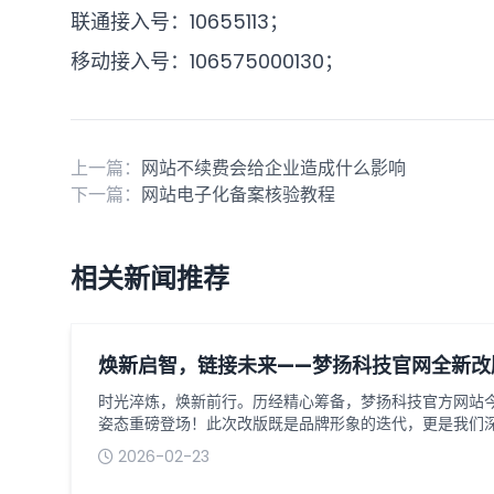
联通接入号：
10655113；
移动接入号：
106575000130；
上一篇：
网站不续费会给企业造成什么影响
下一篇：
网站电子化备案核验教程
相关新闻推荐
焕新启智，链接未来——梦扬科技官网全新改
时光淬炼，焕新前行。历经精心筹备，梦扬科技官方网站
姿态重磅登场！此次改版既是品牌形象的迭代，更是我们
现，旨在搭建更高效、专业的数字化沟通桥梁，优化服务
2026-02-23
代，官网是传递品牌价值、对接用户需求的核心载体。此
围绕简洁、高效、专业、智能的核心，从视觉、架构、功