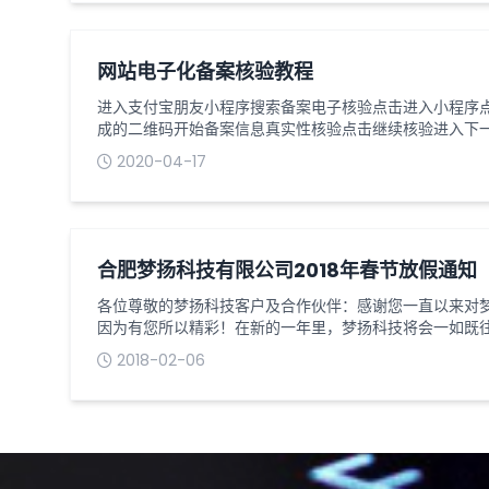
现颜值与实力...
网站电子化备案核验教程
进入支付宝朋友小程序搜索备案电子核验点击进入小程序
成的二维码开始备案信息真实性核验点击继续核验进入下
扫码拍照企业证件原件点击立即拍照按提示进行身份证正
2020-04-17
过进入网站负责人信息核验（1）按照提示进行网站负责人
核验信息，核验通过进行人脸核验自拍核验背景一定要白
不能戴眼...
合肥梦扬科技有限公司2018年春节放假通知
各位尊敬的梦扬科技客户及合作伙伴：感谢您一直以来对梦
因为有您所以精彩！在新的一年里，梦扬科技将会一如既
服务！现将我公司2018年春节放假安排通知如下：1、放假时
2018-02-06
二十五）至2018年2月22日（正月初七），2月23日（
间，如您有什么需求，请您把相关内容及联系方式，发送至我们