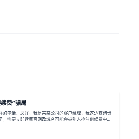
续费”骗局
样的电话：您好，我是某某公司的客户经理，我这边查询贵
了，需要立即续费否则改域名可能会被别人抢注借续费中文
鲜，因为公司大多数不懂网络情况，所以有很多公司收到了
们公司网站之前买过这个服务因此就付费给对方了，大部分
的公司。骗子常用诈骗手法：1、收到陌生来电：声称自己