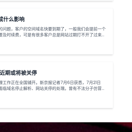
成什么影响
的问题，客户的空间域名快要到期了，一般我们会提前一个
要及时续费，可是有很多客户总是网站过期打不开了过来问
为什么每年要给网站续费，今天梦扬科技就来说说网站空间
业的影响。一、建站后不及时续费，域名过期一个月之后，
价（1200元以上）才能赎回这个域名，如果不赎回，则
 近期或将被关停
工作正在全国铺开。新京报记者7月6日获悉，7月21日
面临域名停止解析、网站关停的处理。曾有不法分子仿冒党
报道一起某传播公司冒用中国党建网名义，向各地党政机关
014年，中央编办相关负责人曾对媒体表示，每年会接到逾
。该负责人称，党政机关网站安全管理上存在如管理制度不