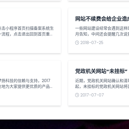
是某某互联...
网站不续费会给企业造
点击小程序首页扫描备案系统生
一些网站建设经常会遇到这样
一流程，点击退出回到首页重新
月告知，中间还会提醒几次说
反面拍照点击核验证件，核验通
我们怎么办，之前我们提到了
2018-07-25
证件信息采集与核验（2）点击
域名维护到期不及时续费对企
色，不能穿睡衣，不能戴帽子，
网站进入赎回期，域名只有花高
有可能被...
党政机关网站“未挂标”
扬科技的信赖与支持，2017
近期，党政机关网站确认和清理
往地为大家提供更优质的产品和
起，未挂标的党政机关网站将
间：2018年2月10日（腊月
政机关网站2012年，媒体曾
2017-07-07
正月初八）正式上班。2、假日期
电话约稿售书诈骗的案例。2
的邮箱：92...
千个对于假冒政务网站的投诉
健全...