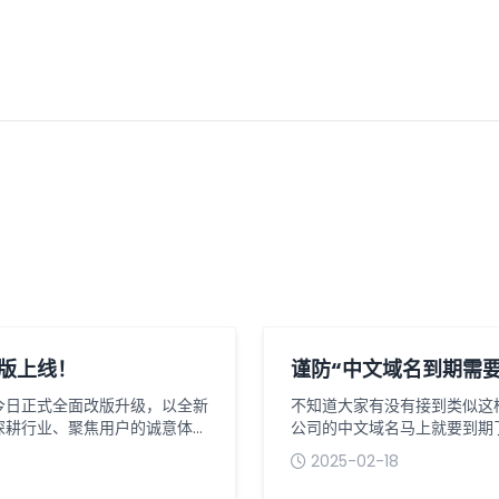
版上线！
谨防“中文域名到期需要
今日正式全面改版升级，以全新
不知道大家有没有接到类似这
深耕行业、聚焦用户的诚意体
公司的中文域名马上就要到期
体验，链接各界伙伴。数字化时
域名之名诈骗的事件已屡见不
2025-02-18
次改版绝非单纯视觉升级，而是
这个续费通知函，就以为是他
能、内容进行的全方位优化，实
电话或邮件来自于福建或北京