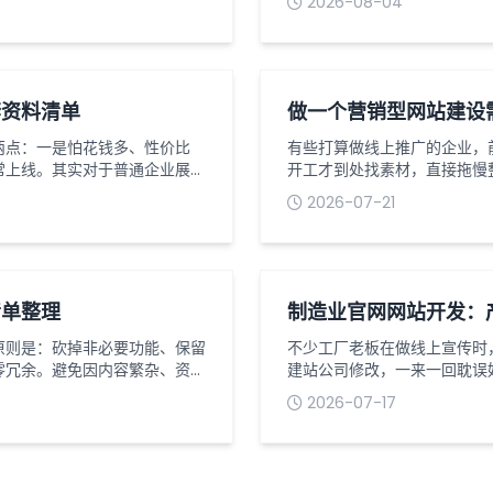
2026-08-04
控每一个关键节点。一、需求沟
提升用户浏览体验，也能有效
步，也是最关键的一步，核心是
核心优化要点1适配移动端布
行缩放，需采用...
套资料清单
做一个营销型网站建设
两点：一是怕花钱多、性价比
有些打算做线上推广的企业，
常上线。其实对于普通企业展
开工才到处找素材，直接拖慢
开发，掌握一套低成本落地流
网站和普通展示站不一样，核
2026-07-21
全过程。我深耕合肥网站建设行
的转化效果也会更好，今天就
方案，全程无冗余步骤、无隐形
基础资质类材料，这是网站上
面，要是公司...
清单整理
制造业官网网站开发：
原则是：砍掉非必要功能、保留
不少工厂老板在做线上宣传时
零冗余。避免因内容繁杂、资料
建站公司修改，一来一回耽误
录、可转化，适配初创企业、项
开发，产品展示系统一定要搭
2026-07-17
为可直接对接梦扬科技建站团队
对生产型企业来说实用性很高
站基础必备资料（上线硬性要
限，增删设备、更换参数、上
权限完全掌握...