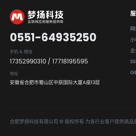
服
网
0551-64935250
小
企
手机 & 微信
17352990310
/
17718195595
S
G
地址
安徽省合肥市蜀山区中辰国际大厦A座13层
合肥梦扬科技有限公司 © 版权所有 为各行业客户提供高