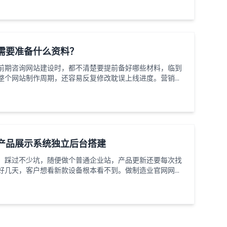
留住潜在客户，为线上转化奠定基础。一、移动端网站设计
局，拒绝简单缩放移动端网站设计最忌讳直接照搬端页面进
需要准备什么资料？
前期咨询网站建设时，都不清楚要提前备好哪些材料，临到
整个网站制作周期，还容易反复修改耽误上线进度。营销型
心目的是引流获客，前期资料准备得越齐全，网站开发出来
梳理下搭建这类站点要提前整理好的全部内容。首先是企业
线备案必不可少的。营业执照清晰照片、法人身份证正反
产品展示系统独立后台搭建
，踩过不少坑，随便做个普通企业站，产品更新还要每次找
好几天，客户想看新款设备根本看不到。做制造业官网网站
配独立后台，自己就能随时操作，不用事事依赖技术人员，
。普通展示网站的产品板块大多是固定页面，后台权限有
传实拍图都操作不了。而专门为工厂定制的独立产品后台，