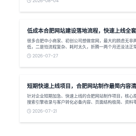
2026-08-04
值。以下是营销型网站定制的完整流程，助力企业清晰把
通与定位梳理：明确核心目标需求沟通是网站定制的第一
摸清企业的...
低成本合肥网站建设落地流程，快速上线全
很多合肥中小商家、初创公司想做官网，最大的顾虑无非
低，二是怕流程复杂、耗时太久，折腾一两个月还没法正
示、产品宣传、基础获客类网站，根本不用搞复杂的定制
2026-07-27
程，备好全套资料，一周内就能完成从筹备到正式上线的
业多年，专门整理了一套适配本地小微企业的轻量化落地
消费，新手也能直...
短期快速上线项目，合肥网站制作最简内容
针对企业短期加急、快速上线的合肥网站制作项目，核心
搜索引擎收录与客户转化必备内容、页面结构极简、资料
迟迟不齐导致工期延期，同时保证网站合规可上线、可收
2026-07-21
目加急、临时品牌展示、业务引流等快速建站场景。以下
的最简标准化内容清单，无需额外补充冗余素材。一、网
求，缺一不可...