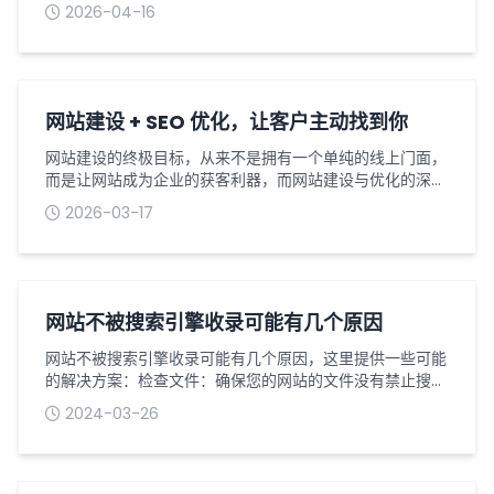
的初心，却因缺乏清晰规划、不懂落地路径而无从下手，而
2026-04-16
全案策划与网站建设的深度融合，正是为这类企业量身打造
的解决方案，帮您理清转型思路、明确落地步骤，稳稳走好
数字化营销转型的第一步，让转型之路少走弯路、更具成
效。在数字化浪潮席卷各行各业的当下，数字化营销转型已
不再是选择题，而是企业生存与发展的必答...
网站建设 + SEO 优化，让客户主动找到你
网站建设的终极目标，从来不是拥有一个单纯的线上门面，
而是让网站成为企业的获客利器，而网站建设与优化的深度
结合，正是实现这一目标的关键，既能打造优质的企业官
2026-03-17
网，又能让网站获得更高的搜索引擎排名，让有需求的客户
主动找到你，彻底摆脱建了网站没人看的困境。在数字化时
代，用户寻找产品、服务的首要方式，就是通过搜索引擎检
索相关关键词，若企业只做网站建设、忽视优化，即便网站
设计再优质、功能再完善，也很难被目标客...
网站不被搜索引擎收录可能有几个原因
网站不被搜索引擎收录可能有几个原因，这里提供一些可能
的解决方案：检查文件：确保您的网站的文件没有禁止搜索
引擎抓取网站的指令。如果搜索引擎的爬虫被错误地阻止，
2024-03-26
它们将无法索引您的网站内容。使用搜索引擎的站长工具：
使用如或等工具，可以帮助您发现并解决阻碍网站被收录的
问题。这些工具提供有关网站的抓取和索引情况的详细信
息。提交站点地图：创建并提交格式的站点地图至搜索引