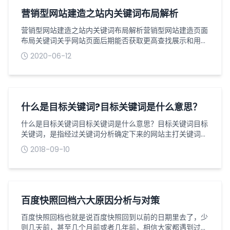
擎，有助于搜索引擎发现和抓取网站上的所有...
营销型网站建造之站内关键词布局解析
营销型网站建造之站内关键词布局解析营销型网站建造页面
布局关键词关乎网站页面后期能否获取更高查找展示和用户
体会，关键词合理布局在各个网站页面中，既能保证一个网
2020-06-12
站设置几十上百个关键词的可能，添加网站被索引、查找、
展示的几率，又能为查找引擎提供愈加准确的页面简介，获
取更精准的流量导入，添加流量，提高网页的转化率。咱们
想要一个营销网站有好的排名，网站关键词布局仍然是尤为
重要的一块，由于它决议了后期优化工作...
什么是目标关键词?目标关键词是什么意思？
什么是目标关键词目标关键词是什么意思？目标关键词目标
关键词，是指经过关键词分析确定下来的网站主打关键词，
简而言之，网站产品和服务的目标客户最可能用来搜索的关
2018-09-10
键词。目标关键词主要具有以下特征：1、目标关键词一般
都会出现网站首页的标题里，作为标题的一部分。2、目标
关键词一般是24个字构成的一个词或词组，产品名称与所
提供服务多见。3、目标关键词在搜索引擎每日都有一定数
目的稳定搜索量与关注度。4、搜索目标...
百度快照回档六大原因分析与对策
百度快照回档也就是说百度快照回到以前的日期里去了，少
则几天前，甚至几个月前或者几年前，相信大家都遇到过，